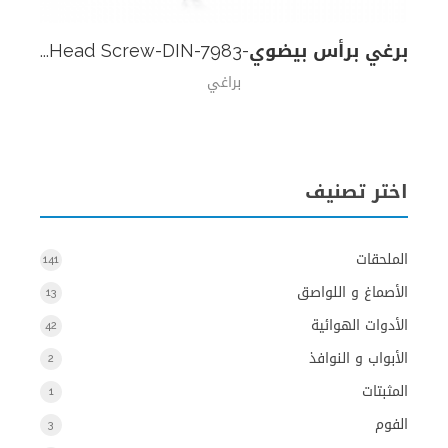
استعرض المنتج
برغي برأس بيضوي-Oval Head Screw-DIN-7983
براغي
اختر تصنيف
الملحقات
141
الأصماغ و اللواصق
13
الأدوات الهوائية
42
الأبواب و النوافذ
2
المثبتات
1
الفوم
3