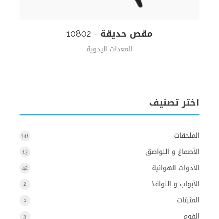
مقص حديقة - 10802
استعرض المنتج
المعدات اليدوية
اختر تصنيف
الملحقات
141
الأصماغ و اللواصق
13
الأدوات الهوائية
42
الأبواب و النوافذ
2
المثبتات
1
الفوم
3